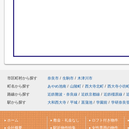
市区町村から探す
奈良市
/
生駒市
/
木津川市
町名から探す
あやめ池南
/
山陵町
/
西大寺北町
/
西大寺小坊
路線から探す
近鉄難波・奈良線
/
近鉄京都線
/
近鉄橿原線
/
駅から探す
大和西大寺
/
平城
/
菖蒲池
/
学園前
/
学研奈良
ホーム
敷金・礼金なし
ロフト付き物件
会社概要
駅近物件特集
女性専用の物件