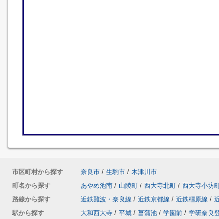
市区町村から探す
奈良市
/
生駒市
/
木津川市
町名から探す
あやめ池南
/
山陵町
/
西大寺北町
/
西大寺小坊
路線から探す
近鉄難波・奈良線
/
近鉄京都線
/
近鉄橿原線
/
駅から探す
大和西大寺
/
平城
/
菖蒲池
/
学園前
/
学研奈良