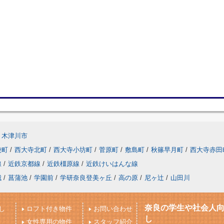
木津川市
陵町
/
西大寺北町
/
西大寺小坊町
/
菅原町
/
敷島町
/
秋篠早月町
/
西大寺赤田
線
/
近鉄京都線
/
近鉄橿原線
/
近鉄けいはんな線
城
/
菖蒲池
/
学園前
/
学研奈良登美ヶ丘
/
高の原
/
尼ヶ辻
/
山田川
奈良の学生や社会人
し
ロフト付き物件
お問い合わせ
し
女性専用の物件
スタッフ紹介