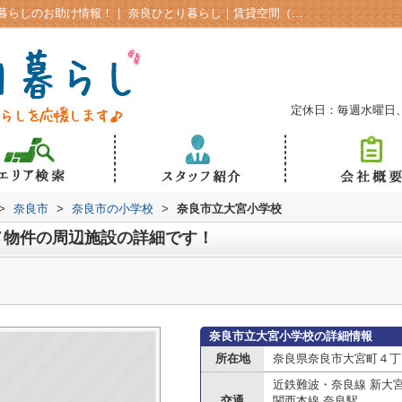
奈良市気になるお得情報をチェック！一人暮らしのお助け情報！｜ 奈良ひとり暮らし｜賃貸空間（株）A-SPACE奈良市の学生向け賃貸
定休日：毎週水曜日
>
奈良市
>
奈良市の小学校
>
奈良市立大宮小学校
メ物件の周辺施設の詳細です！
奈良市立大宮小学校の詳細情報
所在地
奈良県奈良市大宮町４丁目2
近鉄難波・奈良線 新大
交通
関西本線 奈良駅