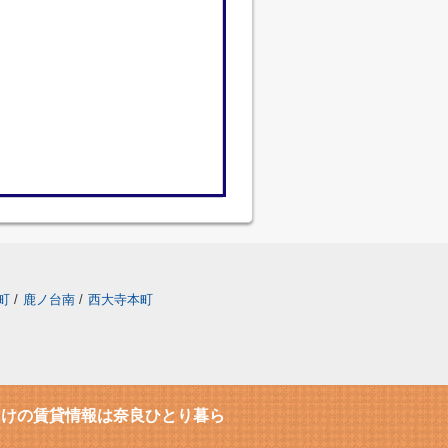
町
/
鹿ノ台南
/
西大寺本町
向けの賃貸情報は奈良ひとり暮ら