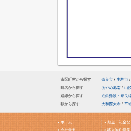
市区町村から探す
奈良市
/
生駒市
/
町名から探す
あやめ池南
/
山
路線から探す
近鉄難波・奈良
駅から探す
大和西大寺
/
平
ホーム
敷金・礼金な
会社概要
駅近物件特集