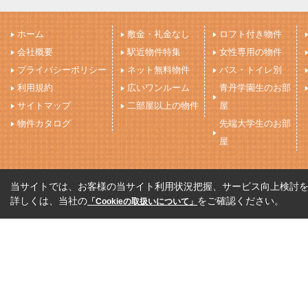
ホーム
敷金・礼金なし
ロフト付き物件
会社概要
駅近物件特集
女性専用の物件
プライバシーポリシー
ネット無料物件
バス・トイレ別
利用規約
広いワンルーム
青丹学園生のお部
サイトマップ
二部屋以上の物件
屋
物件カタログ
先端大学生のお部
屋
当サイトでは、お客様の当サイト利用状況把握、サービス向上検討を目
詳しくは、当社の
をご確認ください。
「Cookieの取扱いについて」