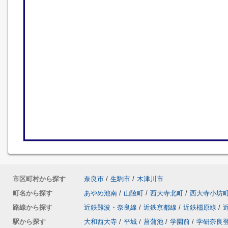
市区町村から探す
奈良市
/
生駒市
/
木津川市
町名から探す
あやめ池南
/
山陵町
/
西大寺北町
/
西大寺小坊
路線から探す
近鉄難波・奈良線
/
近鉄京都線
/
近鉄橿原線
/
駅から探す
大和西大寺
/
平城
/
菖蒲池
/
学園前
/
学研奈良