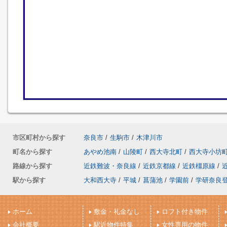
市区町村から探す
奈良市
/
生駒市
/
木津川市
町名から探す
あやめ池南
/
山陵町
/
西大寺北町
/
西大寺小坊
路線から探す
近鉄難波・奈良線
/
近鉄京都線
/
近鉄橿原線
/
駅から探す
大和西大寺
/
平城
/
菖蒲池
/
学園前
/
学研奈良
ホーム
敷金・礼金なし
ロフト付き物件
会社概要
駅近物件特集
女性専用の物件