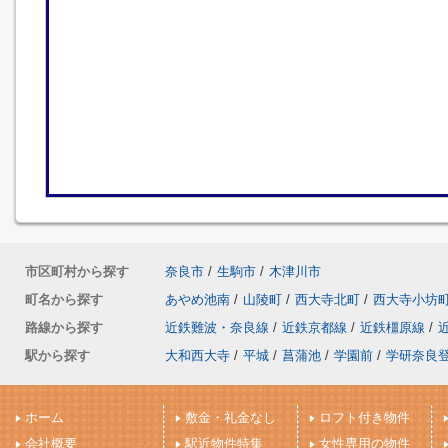
市区町村から探す
奈良市
/
生駒市
/
木津川市
町名から探す
あやめ池南
/
山陵町
/
西大寺北町
/
西大寺小坊
路線から探す
近鉄難波・奈良線
/
近鉄京都線
/
近鉄橿原線
/
駅から探す
大和西大寺
/
平城
/
菖蒲池
/
学園前
/
学研奈良
ホーム
敷金・礼金なし
ロフト付き物件
会社概要
駅近物件特集
女性専用の物件