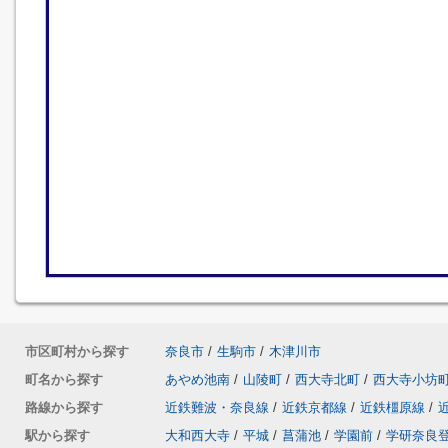
市区町村から探す
奈良市
/
生駒市
/
木津川市
町名から探す
あやめ池南
/
山陵町
/
西大寺北町
/
西大寺小坊
路線から探す
近鉄難波・奈良線
/
近鉄京都線
/
近鉄橿原線
/
駅から探す
大和西大寺
/
平城
/
菖蒲池
/
学園前
/
学研奈良