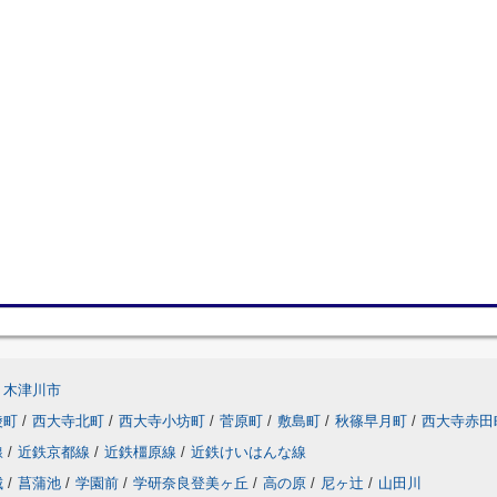
木津川市
陵町
/
西大寺北町
/
西大寺小坊町
/
菅原町
/
敷島町
/
秋篠早月町
/
西大寺赤田
線
/
近鉄京都線
/
近鉄橿原線
/
近鉄けいはんな線
城
/
菖蒲池
/
学園前
/
学研奈良登美ヶ丘
/
高の原
/
尼ヶ辻
/
山田川