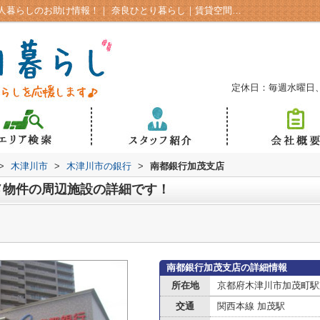
木津川市気になるお得情報をチェック！一人暮らしのお助け情報！｜ 奈良ひとり暮らし｜賃貸空間（株）A-SPACE奈良市の学生向け賃貸
定休日：毎週水曜日
>
木津川市
>
木津川市の銀行
>
南都銀行加茂支店
メ物件の周辺施設の詳細です！
南都銀行加茂支店の詳細情報
所在地
京都府木津川市加茂町駅
交通
関西本線 加茂駅