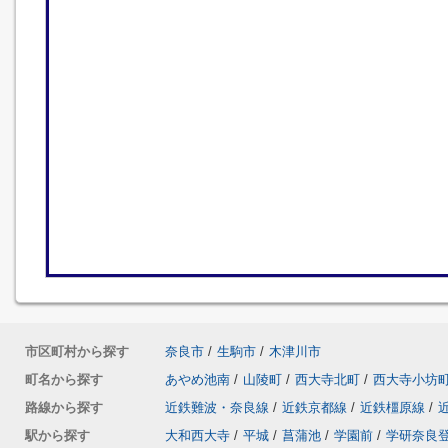
市区町村から探す
奈良市
/
生駒市
/
木津川市
町名から探す
あやめ池南
/
山陵町
/
西大寺北町
/
西大寺小坊
路線から探す
近鉄難波・奈良線
/
近鉄京都線
/
近鉄橿原線
/
駅から探す
大和西大寺
/
平城
/
菖蒲池
/
学園前
/
学研奈良