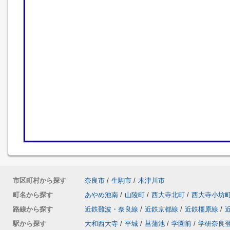
市区町村から探す
奈良市
/
生駒市
/
木津川市
町名から探す
あやめ池南
/
山陵町
/
西大寺北町
/
西大寺小坊
路線から探す
近鉄難波・奈良線
/
近鉄京都線
/
近鉄橿原線
/
駅から探す
大和西大寺
/
平城
/
菖蒲池
/
学園前
/
学研奈良