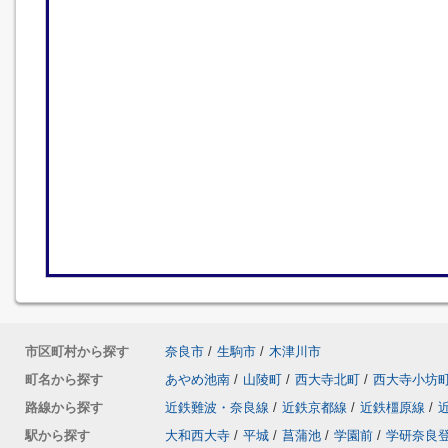
市区町村から探す
奈良市
/
生駒市
/
木津川市
町名から探す
あやめ池南
/
山陵町
/
西大寺北町
/
西大寺小坊
路線から探す
近鉄難波・奈良線
/
近鉄京都線
/
近鉄橿原線
/
駅から探す
大和西大寺
/
平城
/
菖蒲池
/
学園前
/
学研奈良