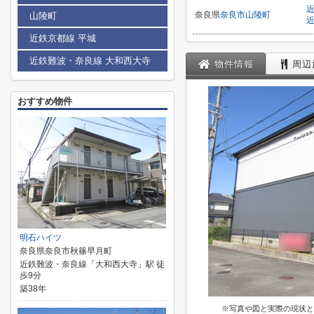
奈良県
奈良市
山陵町
山陵町
近鉄京都線 平城
近鉄難波・奈良線 大和西大寺
物件情報
周辺
おすすめ物件
明石ハイツ
奈良県奈良市秋篠早月町
近鉄難波・奈良線「大和西大寺」駅 徒
歩9分
築38年
※写真や図と実際の現状と