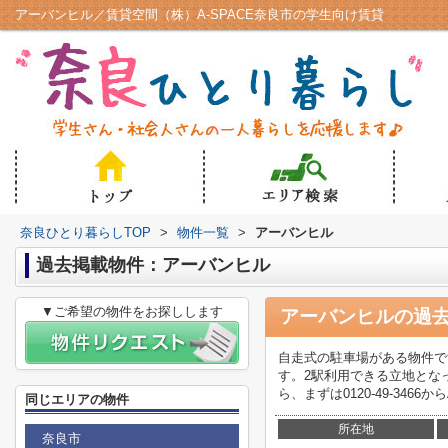
アーバンヒル／賃貸空間（株）A-SPACE奈良市の学生向け賃貸
奈良ひとり暮らしTOP
>
物件一覧
>
アーバンヒル
過去掲載物件：アーバンヒル
▼ご希望の物件をお探しします
アーバンヒル
の過
自走式の駐車場がある物件で
す。2駅利用できる立地とな
ら、まずは0120-49-346
同じエリアの物件
所在地
奈良市