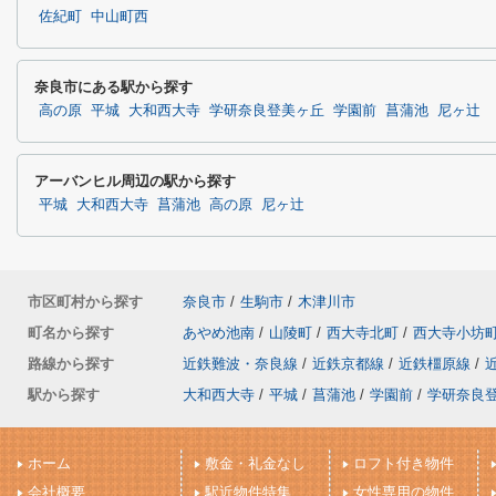
佐紀町
中山町西
奈良市にある駅から探す
高の原
平城
大和西大寺
学研奈良登美ヶ丘
学園前
菖蒲池
尼ヶ辻
アーバンヒル周辺の駅から探す
平城
大和西大寺
菖蒲池
高の原
尼ヶ辻
市区町村から探す
奈良市
/
生駒市
/
木津川市
町名から探す
あやめ池南
/
山陵町
/
西大寺北町
/
西大寺小坊
路線から探す
近鉄難波・奈良線
/
近鉄京都線
/
近鉄橿原線
/
駅から探す
大和西大寺
/
平城
/
菖蒲池
/
学園前
/
学研奈良
ホーム
敷金・礼金なし
ロフト付き物件
会社概要
駅近物件特集
女性専用の物件