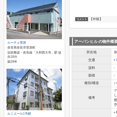
【外観】
コメント
アーバンヒル
の物件概
ルーチェ菅原
奈良県奈良市菅原町
所在地
近鉄難波・奈良線「大和西大寺」駅 徒
歩18分
交通
築29年
賃料
-
面積
-
種別/構造
ハ
備考
都
空
ルミエール1号館